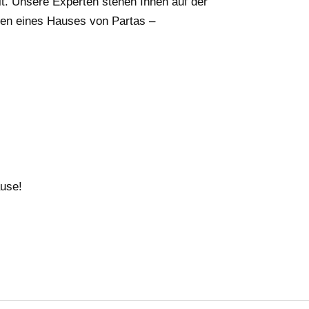
it. Unsere Experten stehen Ihnen auf der
len eines Hauses von Partas –
ause!